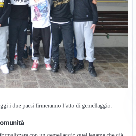
gi i due paesi firmeranno l’atto di gemellaggio.
comunità
er formalizzare con un gemellaggio quel legame che già