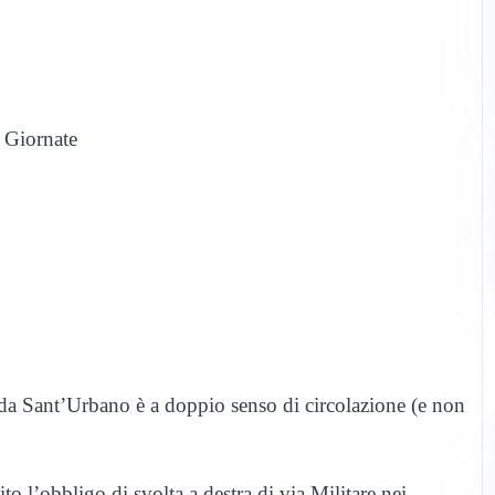
X Giornate
da Sant’Urbano è a doppio senso di circolazione (e non
o l’obbligo di svolta a destra di via Militare nei