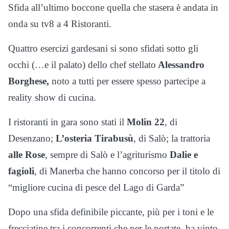
Sfida all’ultimo boccone quella che stasera è andata in
onda su tv8 a 4 Ristoranti.
Quattro esercizi gardesani si sono sfidati sotto gli
occhi (…e il palato) dello chef stellato
Alessandro
Borghese,
noto a tutti per essere spesso partecipe a
reality show di cucina.
I ristoranti in gara sono stati il
Molin 22
, di
Desenzano;
L’osteria Tirabusù
, di Salò; la trattoria
alle Rose
, sempre di Salò e l’agriturismo
Dalie e
fagioli
, di Manerba che hanno concorso per il titolo di
“migliore cucina di pesce del Lago di Garda”
Dopo una sfida definibile piccante, più per i toni e le
frecciatine tra i concorrenti che per le portate, ha vinto