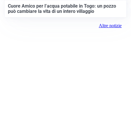
Cuore Amico per l’acqua potabile in Togo: un pozzo
può cambiare la vita di un intero villaggio
Altre notizie
Prima Brescia
Registrazione tribunale:
Brescia 14/2021 6/15/2021
ROC:
15381
Direttore responsabile:
Davide D'Adda