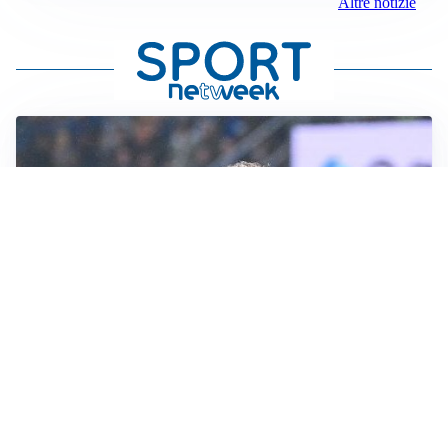
Altre notizie
CALCIOMERCATO
Inter, Frattesi blocca il mercato nerazzurro: la
situazione