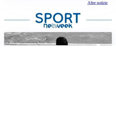
Altre notizie
RIENTRO A RILENTO
Alcaraz, US Open lontano: la corsa contro il tempo
continua