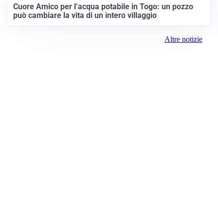
Cuore Amico per l’acqua potabile in Togo: un pozzo
può cambiare la vita di un intero villaggio
Altre notizie
Prima Brescia
Registrazione tribunale:
Brescia 14/2021 6/15/2021
ROC:
15381
Direttore responsabile:
Davide D'Adda