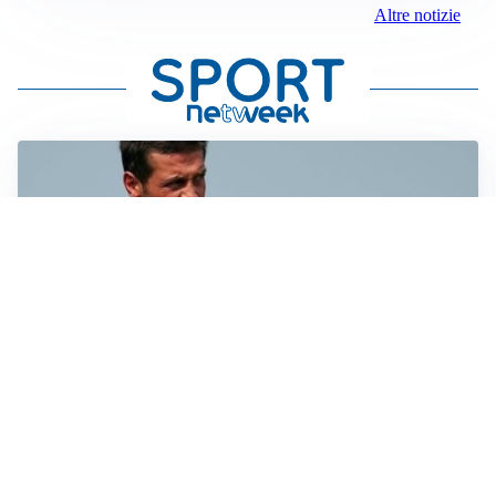
Altre notizie
AMICHEVOLI
Juventus-Inter, antipasto di Serie A: le probabili
formazioni