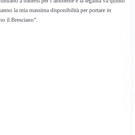
nuano a battersi per l’ambiente e la legalità va quindi
anno la mia massima disponibilità per portare in
no il Bresciano”.