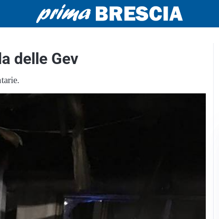
da delle Gev
tarie.