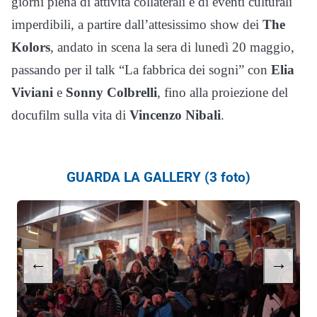
giorni piena di attività collaterali e di eventi culturali
imperdibili, a partire dall’attesissimo show dei
The
Kolors
, andato in scena la sera di lunedì 20 maggio,
passando per il talk “La fabbrica dei sogni” con
Elia
Viviani
e
Sonny Colbrelli
, fino alla proiezione del
docufilm sulla vita di
Vincenzo Nibali
.
GUARDA LA GALLERY (3 foto)
←
→