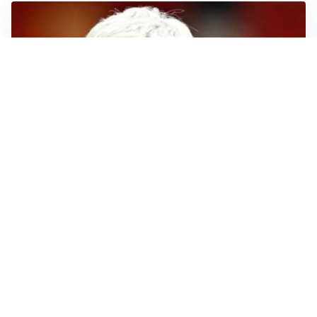
SERIE A
Roma, troppi gol subiti: Gasp deve lavorare in difesa
SERIE A
Milan, quanto lavoro per Amorim: il campo parla
chiaro
LE PAROLE
Milan, Amorim: “Sapevamo delle difficoltà, faremo