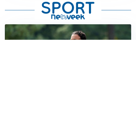
LE PAROLE
Milan, Amorim: “Sapevamo delle difficoltà, faremo
delle scelte”
LE PAROLE