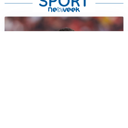
AFFARE IN CHIUSURA
Barcellona, colpo Rodri: battuto il Real Madrid
MOTIVATO
Douglas Luiz dice no all’Everton e punta sulla
Juventus