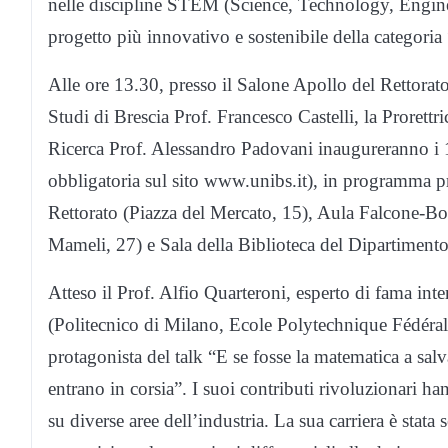
nelle discipline STEM (Science, Technology, Engin
progetto più innovativo e sostenibile della categor
Alle ore 13.30, presso il Salone Apollo del Rettorato
Studi di Brescia Prof. Francesco Castelli, la Prorettri
Ricerca Prof. Alessandro Padovani inaugureranno i 12
obbligatoria sul sito www.unibs.it), in programma pr
Rettorato (Piazza del Mercato, 15), Aula Falcone-Bo
Mameli, 27) e Sala della Biblioteca del Dipartiment
Atteso il Prof. Alfio Quarteroni, esperto di fama int
(Politecnico di Milano, Ecole Polytechnique Fédéra
protagonista del talk “E se fosse la matematica a sal
entrano in corsia”. I suoi contributi rivoluzionari h
su diverse aree dell’industria. La sua carriera è stat