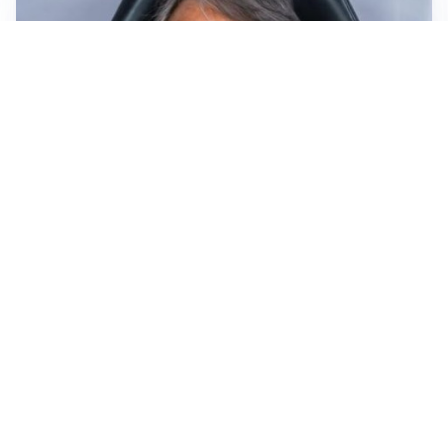
LA NUOVA ITALIA
Italia, ufficiale lo staff di Mancini: c’è anche Bonucci
I RITORNI
Inter, tornano Lautaro e Thuram: c’è anche Stones
OBIETTIVO CHE SI ALLONTANA
Inter-Romero, l’Atletico accelera: i nerazzurri restano
in attesa