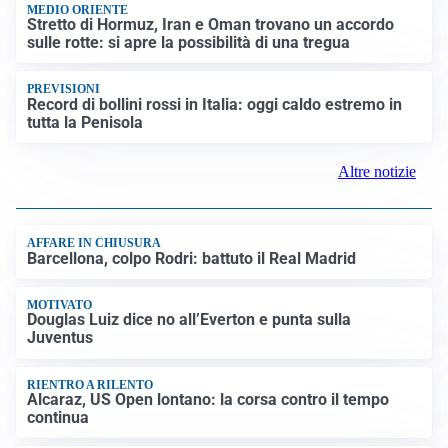
LUTTO
Francesco Guccini è morto a 86 anni: addio a un
cantautore simbolo della musica italiana
BAGARRE
Caso Delmastro, la Camera nega l’accesso alle chat:
scontro in Aula tra maggioranza e opposizioni
MEDIO ORIENTE
Stretto di Hormuz, Iran e Oman trovano un accordo
sulle rotte: si apre la possibilità di una tregua
PREVISIONI
Record di bollini rossi in Italia: oggi caldo estremo in
tutta la Penisola