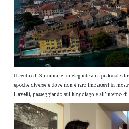
Il centro di Sirmione è un elegante area pedonale dov
epoche diverse e dove non è raro imbattersi in mostr
Lavelli
, passeggiando sul lungolago e all’interno di 