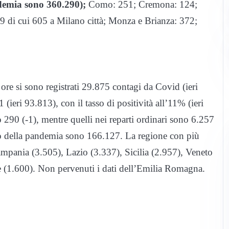
andemia sono 360.290);
Como: 251; Cremona: 124;
 di cui 605 a Milano città; Monza e Brianza: 372;
 ore si sono registrati 29.875 contagi da Covid (ieri
(ieri 93.813), con il tasso di positività all’11% (ieri
o 290 (-1), mentre quelli nei reparti ordinari sono 6.257
zio della pandemia sono 166.127. La regione con più
ampania (3.505), Lazio (3.337), Sicilia (2.957), Veneto
e (1.600). Non pervenuti i dati dell’Emilia Romagna.