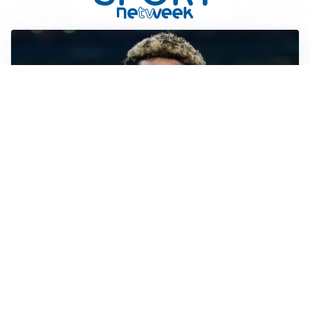
MERCATO JUVE
La Juventus vuole Suzuki, ma il Psg è avanti
CALCIOMERCATO
Inter, Frattesi blocca il mercato nerazzurro: la
situazione