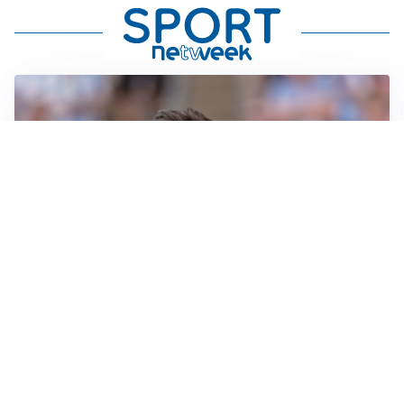
IL NOME NUOVO
Napoli, Musso resta un’opzione per la porta
TITOLARE IN CAMPIONATO
Inter, tocca a Pio Esposito: Chivu gli affida l’attacco