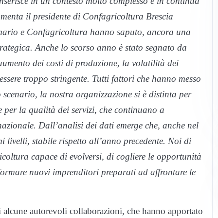
nserisce in un contesto molto complesso e in continua
mmenta il presidente di Confagricoltura Brescia
rimario e Confagricoltura hanno saputo, ancora una
strategica. Anche lo scorso anno è stato segnato da
l’aumento dei costi di produzione, la volatilità dei
ssere troppo stringente. Tutti fattori che hanno messo
 scenario, la nostra organizzazione si è distinta per
 per la qualità dei servizi, che continuano a
nazionale. Dall’analisi dei dati emerge che, anche nel
livelli, stabile rispetto all’anno precedente. Noi di
oltura capace di evolversi, di cogliere le opportunità
 formare nuovi imprenditori preparati ad affrontare le
di alcune autorevoli collaborazioni, che hanno apportato