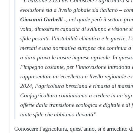
“L’edizione 2025 del Conoscere l’agricoltura si i
evoluzione sia a livello globale sia italiano – co
Giovanni Garbelli
-, nel quale però il settore p
volta, dimostrare capacità di sviluppo e visione 
sfide pesanti: l’instabilità climatica e le guerre, 
mercati e una normativa europea che continua a e
a dura prova le nostre imprese agricole. In questo
l’impegno costante, per l’innovazione introdotta e
rappresentare un’eccellenza a livello regionale e 
2024, l’agricoltura bresciana è rimasta ai massimi 
Confagricoltura continuiamo a credere in un’agric
offerte dalla transizione ecologica e digitale e di
tante sfide che abbiamo davanti”.
Conoscere l’agricoltura, quest’anno, si è arricchito 