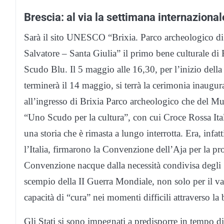
Brescia: al via la settimana internaziona
Sarà il sito UNESCO “Brixia. Parco archeologico d
Salvatore – Santa Giulia” il primo bene culturale di 
Scudo Blu. Il 5 maggio alle 16,30, per l’inizio dell
terminerà il 14 maggio, si terrà la cerimonia inaugu
all’ingresso di Brixia Parco archeologico che del Mus
“Uno Scudo per la cultura”, con cui Croce Rossa Ital
una storia che è rimasta a lungo interrotta. Era, infa
l’Italia, firmarono la Convenzione dell’Aja per la pro
Convenzione nacque dalla necessità condivisa degli S
scempio della II Guerra Mondiale, non solo per il val
capacità di “cura” nei momenti difficili attraverso la 
Gli Stati si sono impegnati a predisporre in tempo di p