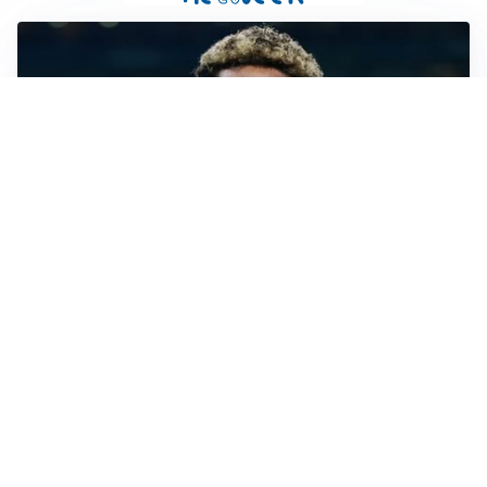
MERCATO JUVE
La Juventus vuole Suzuki, ma il Psg è avanti
CALCIOMERCATO
Inter, Frattesi blocca il mercato nerazzurro: la
situazione