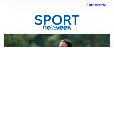
Altre notizie
LE PAROLE
Milan, Amorim: “Sapevamo delle difficoltà, faremo
delle scelte”