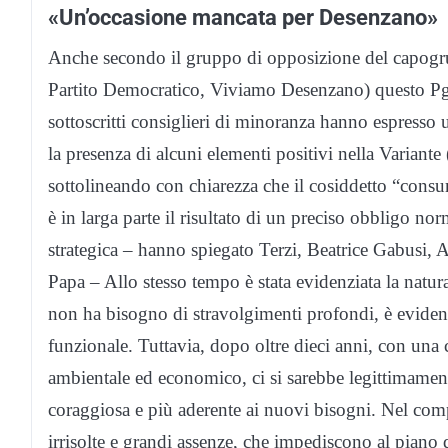
«Un’occasione mancata per
Desenzano
»
Anche secondo il gruppo di opposizione del capo
Partito Democratico, Viviamo
Desenzano
) questo
P
sottoscritti consiglieri di minoranza hanno espresso
la presenza di alcuni elementi positivi nella Varian
sottolineando con chiarezza che il cosiddetto “consu
è in larga parte il risultato di un preciso obbligo no
strategica – hanno spiegato Terzi,
Beatrice Gabusi, 
Papa
– Allo stesso tempo è stata evidenziata la natur
non ha bisogno di stravolgimenti profondi, è evident
funzionale. Tuttavia, dopo oltre dieci anni, con una 
ambientale ed economico, ci si sarebbe legittimament
coraggiosa e più aderente ai nuovi bisogni. Nel comple
irrisolte e grandi assenze, che impediscono al piano d