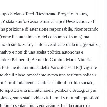
gruppo
Stefano Terzi
(
Desenzano
Progetto Futuro,
gt
è stata «un’occasione mancata per
Desenzano
». «I
 una posizione di astensione responsabile, riconoscendo
te (come il contenimento del consumo di suolo) ma
mo di suolo zero”, tanto rivendicato dalla maggioranza,
rmativo e non di una scelta politica autonoma e
Andrea Palmerini, Bernardo Comini, Maria Vittoria
a fortemente minimale della Variante: se il
Pgt
vigente
e che il piano precedente aveva una struttura solida e
città profondamente cambiata sotto il profilo sociale,
e aspettati una manutenzione politica e strategica più
sso, sono stati evidenziati limiti strutturali, questioni
i rappresentare una vera visione di città capace di