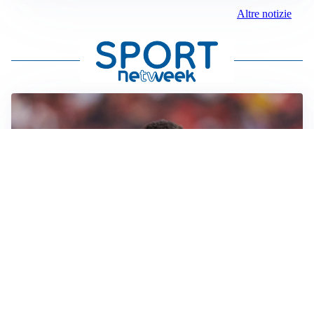
Altre notizie
AFFARE IN CHIUSURA
Barcellona, colpo Rodri: battuto il Real Madrid